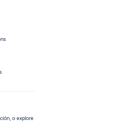
ons
s
ción, o explore