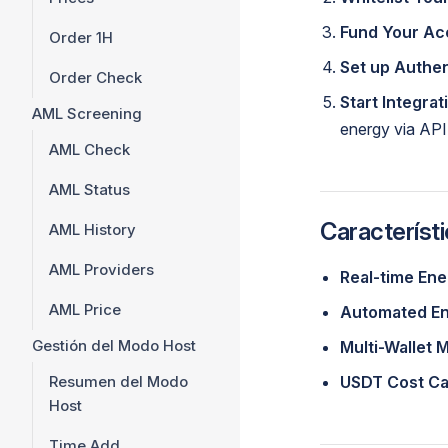
Fund Your Ac
Order 1H
Set up Authen
Order Check
Start Integrat
AML Screening
energy via API
AML Check
AML Status
Característi
AML History
AML Providers
Real-time Ene
AML Price
Automated En
Gestión del Modo Host
Multi-Wallet
Resumen del Modo
USDT Cost Ca
Host
Time Add