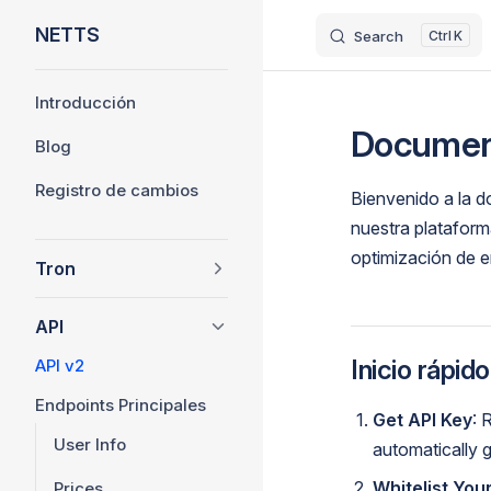
NETTS
Search
K
Skip to content
Sidebar Navigation
Introducción
Document
Blog
Registro de cambios
Bienvenido a la 
nuestra plataforma
optimización de 
Tron
API
Inicio rápido
API v2
Endpoints Principales
Get API Key
: 
User Info
automatically 
Whitelist Your
Prices