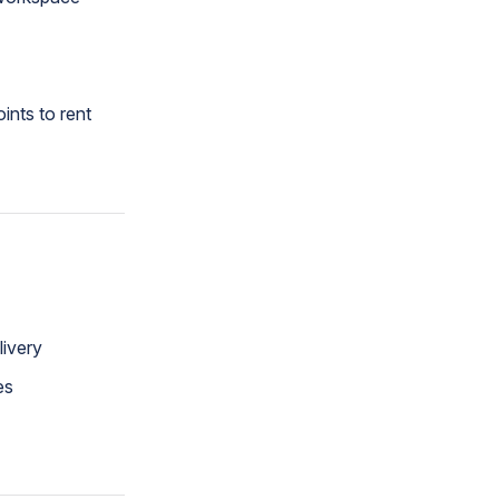
ints to rent
livery
es