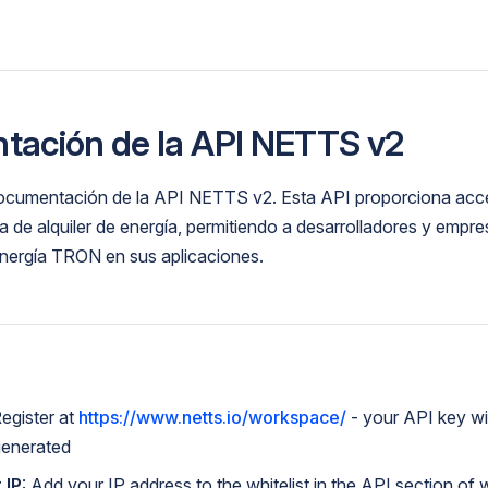
ación de la API NETTS v2
documentación de la API NETTS v2. Esta API proporciona ac
 de alquiler de energía, permitiendo a desarrolladores y empres
energía TRON en sus aplicaciones.
Register at
https://www.netts.io/workspace/
- your API key wil
generated
 IP
: Add your IP address to the whitelist in the API section o