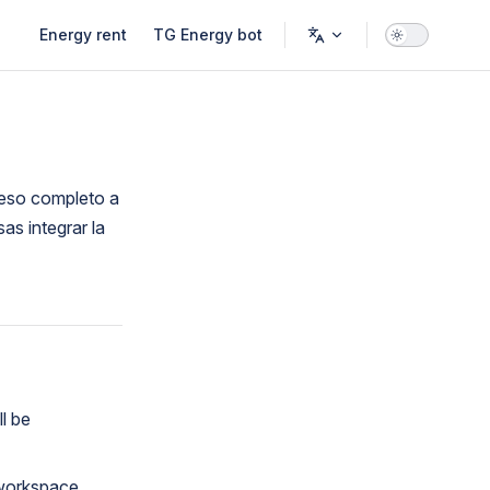
Main Navigation
Energy rent
TG Energy bot
ceso completo a
as integrar la
l be
f workspace